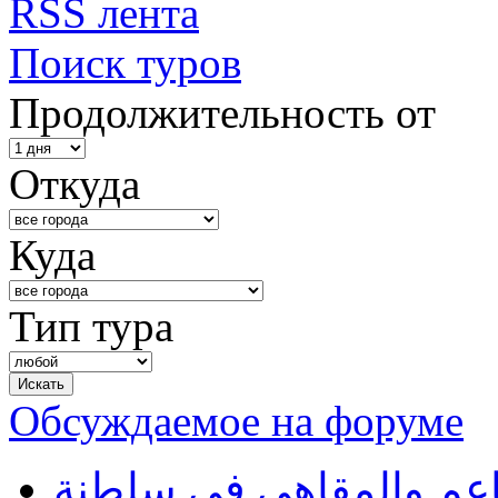
RSS лента
Поиск туров
Продолжительность от
Откуда
Куда
Тип тура
Обсуждаемое на форуме
طاعم والمقاهي في سلطنة