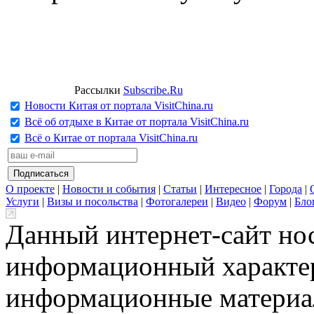
Рассылки
Subscribe.Ru
Новости Китая от портала VisitChina.ru
Всё об отдыхе в Китае от портала VisitChina.ru
Всё о Китае от портала VisitChina.ru
О проекте
|
Новости и события
|
Статьи
|
Интересное
|
Города
|
Услуги
|
Визы и посольства
|
Фотогалереи
|
Видео
|
Форум
|
Бло
Данный интернет-сайт но
информационный характер
информационные материа