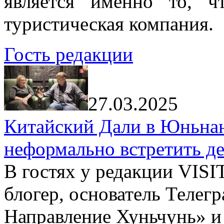
является именно то, ч
туристическая компания.
Гость редакции
27.03.2025
Китайский Дали в Юньнань
неформально встретить д
В гостях у редакции VIS
блогер, основатель Телег
Направление Хуньчунь» и