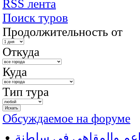
RSS лента
Поиск туров
Продолжительность от
Откуда
Куда
Тип тура
Обсуждаемое на форуме
طاعم والمقاهي في سلطنة