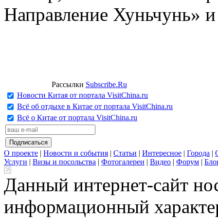
Направление Хуньчунь» и
Рассылки
Subscribe.Ru
Новости Китая от портала VisitChina.ru
Всё об отдыхе в Китае от портала VisitChina.ru
Всё о Китае от портала VisitChina.ru
О проекте
|
Новости и события
|
Статьи
|
Интересное
|
Города
|
Услуги
|
Визы и посольства
|
Фотогалереи
|
Видео
|
Форум
|
Бло
Данный интернет-сайт но
информационный характер