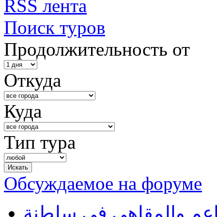
RSS лента
Поиск туров
Продолжительность от
Откуда
Куда
Тип тура
Обсуждаемое на форуме
طاعم والمقاهي في سلطنة