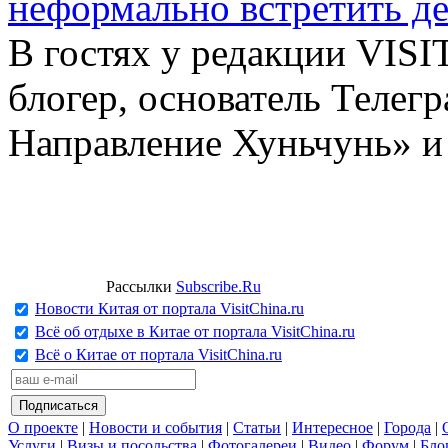
неформально встретить д
В гостях у редакции VIS
блогер, основатель Телег
Направление Хуньчунь» и
Рассылки
Subscribe.Ru
Новости Китая от портала VisitChina.ru
Всё об отдыхе в Китае от портала VisitChina.ru
Всё о Китае от портала VisitChina.ru
О проекте
|
Новости и события
|
Статьи
|
Интересное
|
Города
|
Услуги
|
Визы и посольства
|
Фотогалереи
|
Видео
|
Форум
|
Бло