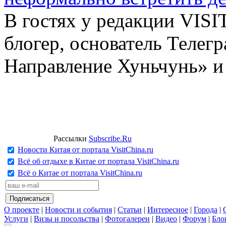
В гостях у редакции VIS
блогер, основатель Телег
Направление Хуньчунь» и
Рассылки
Subscribe.Ru
Новости Китая от портала VisitChina.ru
Всё об отдыхе в Китае от портала VisitChina.ru
Всё о Китае от портала VisitChina.ru
О проекте
|
Новости и события
|
Статьи
|
Интересное
|
Города
|
Услуги
|
Визы и посольства
|
Фотогалереи
|
Видео
|
Форум
|
Бло