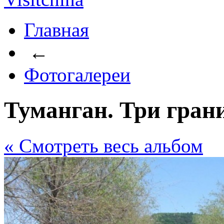
Главная
←
Фотогалереи
Туманган. Три гран
« Cмотреть весь альбом