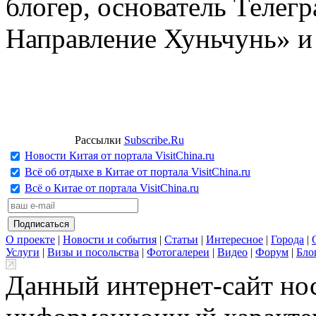
блогер, основатель Телег
Направление Хуньчунь» и
Рассылки
Subscribe.Ru
Новости Китая от портала VisitChina.ru
Всё об отдыхе в Китае от портала VisitChina.ru
Всё о Китае от портала VisitChina.ru
О проекте
|
Новости и события
|
Статьи
|
Интересное
|
Города
|
Услуги
|
Визы и посольства
|
Фотогалереи
|
Видео
|
Форум
|
Бло
Данный интернет-сайт но