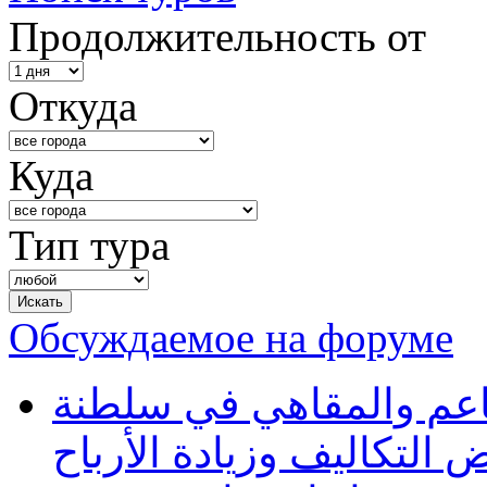
Продолжительность от
Откуда
Куда
Тип тура
Обсуждаемое на форуме
طاعم والمقاهي في سلطنة
 التكاليف وزيادة الأرباح