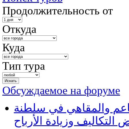
Продолжительность от
Откуда
Куда
Тип тура
Обсуждаемое на форуме
طاعم والمقاهي في سلطنة
 التكاليف وزيادة الأرباح