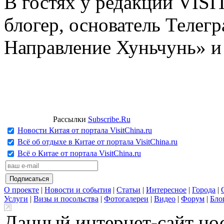
В гостях у редакции VIS
блогер, основатель Телег
Направление Хуньчунь» и
Рассылки
Subscribe.Ru
Новости Китая от портала VisitChina.ru
Всё об отдыхе в Китае от портала VisitChina.ru
Всё о Китае от портала VisitChina.ru
О проекте
|
Новости и события
|
Статьи
|
Интересное
|
Города
|
Услуги
|
Визы и посольства
|
Фотогалереи
|
Видео
|
Форум
|
Бло
Данный интернет-сайт но