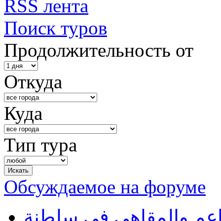
RSS лента
Поиск туров
Продолжительность от
Откуда
Куда
Тип тура
Обсуждаемое на форуме
طاعم والمقاهي في سلطنة