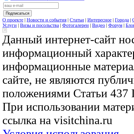
О проекте
|
Новости и события
|
Статьи
|
Интересное
|
Города
|
Услуги
|
Визы и посольства
|
Фотогалереи
|
Видео
|
Форум
|
Бло
Данный интернет-сайт но
информационный характер
информационные материа
сайте, не являются публи
положениями Статьи 437 
При использовании матери
ссылка на visitchina.ru
Условия использования