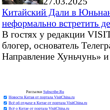
27.03.2025
Китайский Дали в Юньнань
неформально встретить д
В гостях у редакции VIS
блогер, основатель Телег
Направление Хуньчунь» и
Рассылки
Subscribe.Ru
Новости Китая от портала VisitChina.ru
Всё об отдыхе в Китае от портала VisitChina.ru
Всё о Китае от портала VisitChina.ru