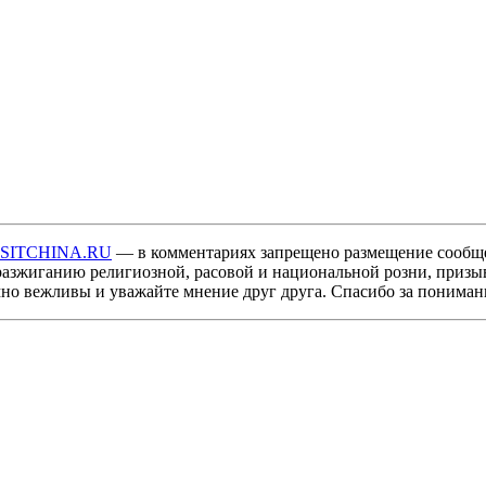
ISITCHINA.RU
— в комментариях запрещено размещение сообщ
разжиганию религиозной, расовой и национальной розни, призы
мно вежливы и уважайте мнение друг друга. Спасибо за пониман