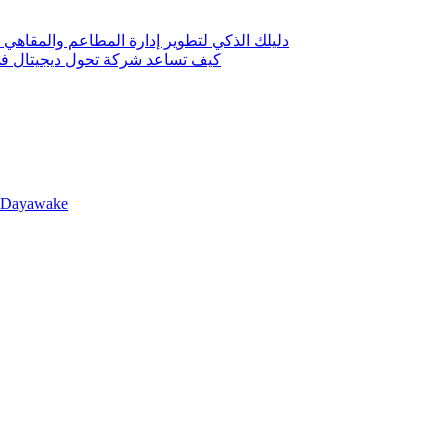
دليلك الذكي لتطوير إدارة المطاعم والمقاهي 
كيف تساعد شركة تحول ديجيتال في 
llDayawake