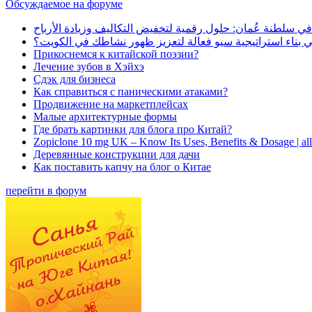
Обсуждаемое на форуме
في سلطنة عُمان: حلول رقمية لتخفيض التكاليف وزيادة الأرباح
بناء استراتيجية سيو فعالة لتعزيز ظهور نشاطك في الكويت؟
Прикоснемся к китайской поэзии?
Лечение зубов в Хэйхэ
Сдэк для бизнеса
Как справиться с паническими атаками?
Продвижение на маркетплейсах
Малые архитектурные формы
Где брать картинки для блога про Китай?
Zopiclone 10 mg UK – Know Its Uses, Benefits & Dosage | a
Деревянные конструкции для дачи
Как поставить капчу на блог о Китае
перейти в форум