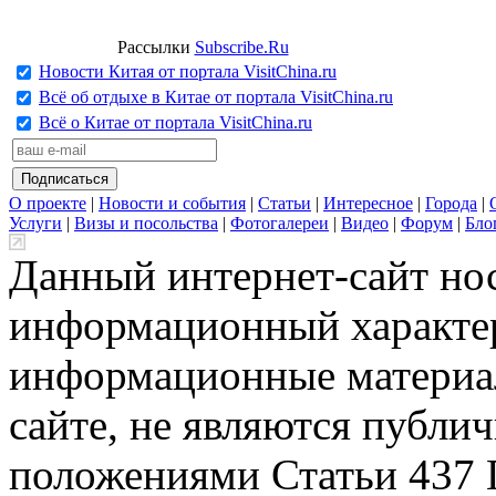
Рассылки
Subscribe.Ru
Новости Китая от портала VisitChina.ru
Всё об отдыхе в Китае от портала VisitChina.ru
Всё о Китае от портала VisitChina.ru
О проекте
|
Новости и события
|
Статьи
|
Интересное
|
Города
|
Услуги
|
Визы и посольства
|
Фотогалереи
|
Видео
|
Форум
|
Бло
Данный интернет-сайт но
информационный характер
информационные материа
сайте, не являются публи
положениями Статьи 437 