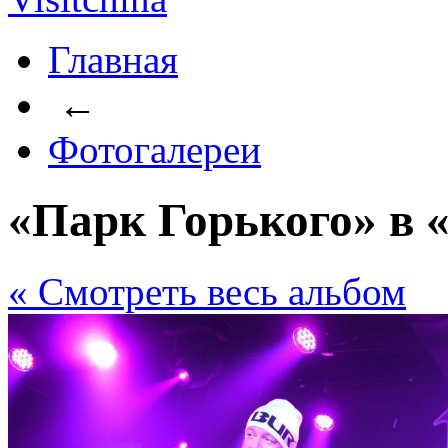
Главная
←
Фотогалереи
«Парк Горького» в «
« Cмотреть весь альбом