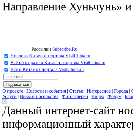
Направление Хуньчунь» и
Рассылки
Subscribe.Ru
Новости Китая от портала VisitChina.ru
Всё об отдыхе в Китае от портала VisitChina.ru
Всё о Китае от портала VisitChina.ru
О проекте
|
Новости и события
|
Статьи
|
Интересное
|
Города
|
Услуги
|
Визы и посольства
|
Фотогалереи
|
Видео
|
Форум
|
Бло
Данный интернет-сайт но
информационный характер