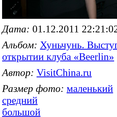
Дата:
01.12.2011 22:21:0
Альбом:
Хуньчунь. Высту
открытии клуба «Beerlin»
Автор:
VisitChina.ru
Размер фото:
маленький
средний
большой