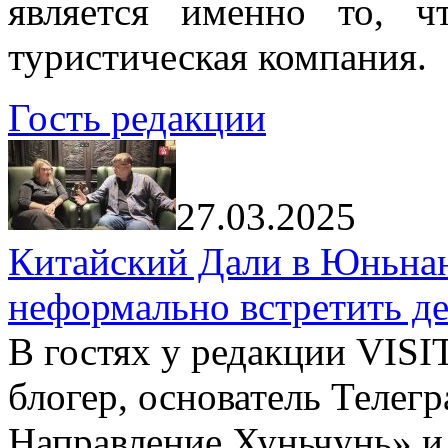
является именно то, ч
туристическая компания.
Гость редакции
27.03.2025
Китайский Дали в Юньнань
неформально встретить д
В гостях у редакции VIS
блогер, основатель Телег
Направление Хуньчунь» и