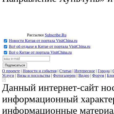
Рассылки
Subscribe.Ru
Новости Китая от портала VisitChina.ru
Всё об отдыхе в Китае от портала VisitChina.ru
Всё о Китае от портала VisitChina.ru
О проекте
|
Новости и события
|
Статьи
|
Интересное
|
Города
|
Услуги
|
Визы и посольства
|
Фотогалереи
|
Видео
|
Форум
|
Бло
Данный интернет-сайт но
информационный характер
информационные материа