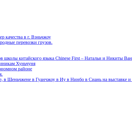
р качества в г. Вэньчжоу
родные перевозки грузов.
в школы китайского языка Chinese First – Натальи и Никиты Ван
линикам Хуньчуня
ономном районе
я.
е, в Шеньчжене в Гуанчжоу в Иу в Нинбо в Сиань на выставке и 