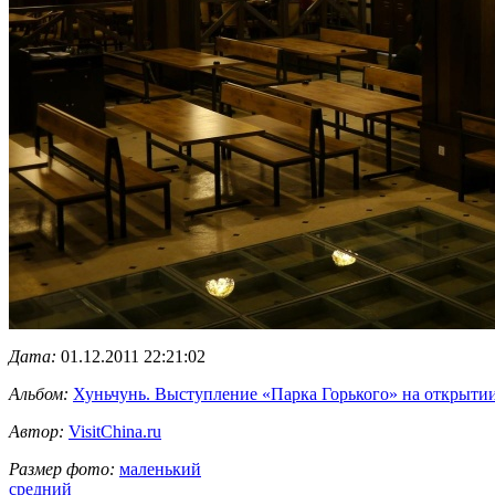
Дата:
01.12.2011 22:21:02
Альбом:
Хуньчунь. Выступление «Парка Горького» на открытии 
Автор:
VisitChina.ru
Размер фото:
маленький
средний