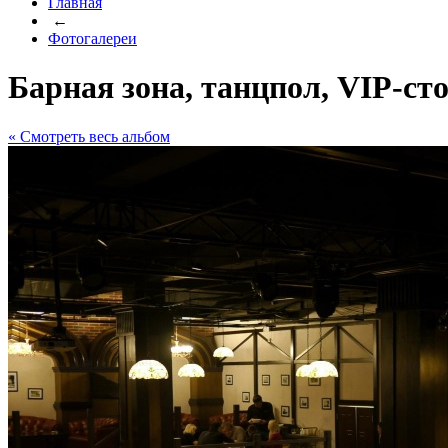
Главная
←
Фотогалереи
Барная зона, танцпол, VIP-с
« Cмотреть весь альбом