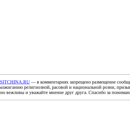
ISITCHINA.RU
— в комментариях запрещено размещение сообщ
разжиганию религиозной, расовой и национальной розни, призы
мно вежливы и уважайте мнение друг друга. Спасибо за пониман