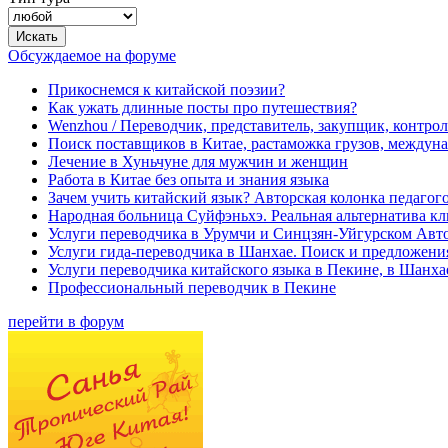
Обсуждаемое на форуме
Прикоснемся к китайской поэзии?
Как ужать длинные посты про путешествия?
Wenzhou / Переводчик, представитель, закупщик, контроле
Поиск поставщиков в Китае, растаможка грузов, междуна
Лечение в Хуньчуне для мужчин и женщин
Работа в Китае без опыта и знания языка
Зачем учить китайский язык? Авторская колонка педагого
Народная больница Суйфэньхэ. Реальная альтернатива к
Услуги переводчика в Урумчи и Синцзян-Уйгурском Авт
Услуги гида-переводчика в Шанхае. Поиск и предложени
Услуги переводчика китайского языка в Пекине, в Шанха
Профессиональный переводчик в Пекине
перейти в форум