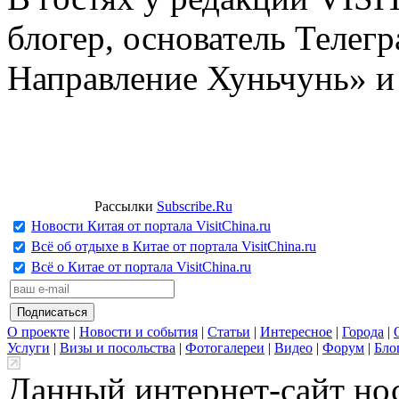
блогер, основатель Телег
Направление Хуньчунь» и
Рассылки
Subscribe.Ru
Новости Китая от портала VisitChina.ru
Всё об отдыхе в Китае от портала VisitChina.ru
Всё о Китае от портала VisitChina.ru
О проекте
|
Новости и события
|
Статьи
|
Интересное
|
Города
|
Услуги
|
Визы и посольства
|
Фотогалереи
|
Видео
|
Форум
|
Бло
Данный интернет-сайт но