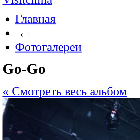
Главная
←
Фотогалереи
Go-Go
« Cмотреть весь альбом