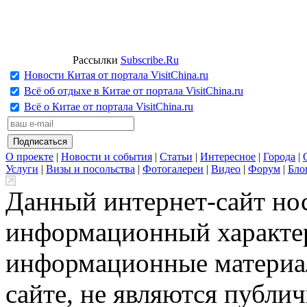
Рассылки
Subscribe.Ru
Новости Китая от портала VisitChina.ru
Всё об отдыхе в Китае от портала VisitChina.ru
Всё о Китае от портала VisitChina.ru
О проекте
|
Новости и события
|
Статьи
|
Интересное
|
Города
|
Услуги
|
Визы и посольства
|
Фотогалереи
|
Видео
|
Форум
|
Бло
Данный интернет-сайт но
информационный характер
информационные материа
сайте, не являются публи