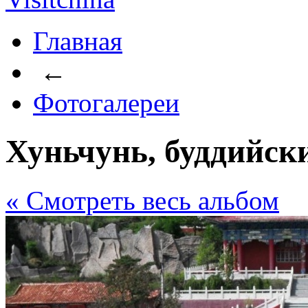
Главная
←
Фотогалереи
Хуньчунь, буддийск
« Cмотреть весь альбом