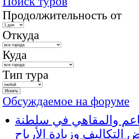
Поиск туров
Продолжительность от
Откуда
Куда
Тип тура
Обсуждаемое на форуме
طاعم والمقاهي في سلطنة
 التكاليف وزيادة الأرباح