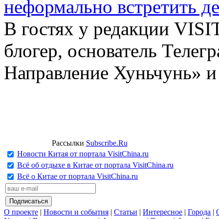
неформально встретить д
В гостях у редакции VIS
блогер, основатель Телег
Направление Хуньчунь» и
Рассылки
Subscribe.Ru
Новости Китая от портала VisitChina.ru
Всё об отдыхе в Китае от портала VisitChina.ru
Всё о Китае от портала VisitChina.ru
О проекте
|
Новости и события
|
Статьи
|
Интересное
|
Города
|