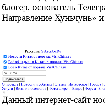
блогер, основатель Телег
Направление Хуньчунь» и
Рассылки
Subscribe.Ru
Новости Китая от портала VisitChina.ru
Всё об отдыхе в Китае от портала VisitChina.ru
Всё о Китае от портала VisitChina.ru
О проекте
|
Новости и события
|
Статьи
|
Интересное
|
Города
|
Услуги
|
Визы и посольства
|
Фотогалереи
|
Видео
|
Форум
|
Бло
Данный интернет-сайт но