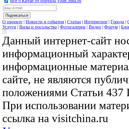
Всё о Китае от портала VisitChina.ru
О проекте
|
Новости и события
|
Статьи
|
Интересное
|
Города
|
Услуги
|
Визы и посольства
|
Фотогалереи
|
Видео
|
Форум
|
Бло
Данный интернет-сайт но
информационный характер
информационные материа
сайте, не являются публи
положениями Статьи 437 
При использовании матери
ссылка на visitchina.ru