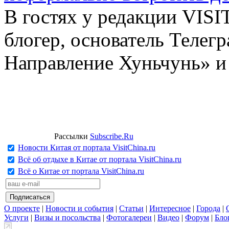
В гостях у редакции VIS
блогер, основатель Телег
Направление Хуньчунь» и
Рассылки
Subscribe.Ru
Новости Китая от портала VisitChina.ru
Всё об отдыхе в Китае от портала VisitChina.ru
Всё о Китае от портала VisitChina.ru
О проекте
|
Новости и события
|
Статьи
|
Интересное
|
Города
|
Услуги
|
Визы и посольства
|
Фотогалереи
|
Видео
|
Форум
|
Бло