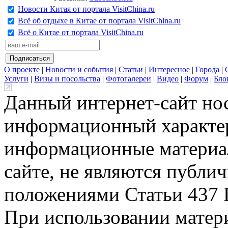
Новости Китая от портала VisitChina.ru
Всё об отдыхе в Китае от портала VisitChina.ru
Всё о Китае от портала VisitChina.ru
О проекте
|
Новости и события
|
Статьи
|
Интересное
|
Города
|
Услуги
|
Визы и посольства
|
Фотогалереи
|
Видео
|
Форум
|
Бло
Данный интернет-сайт но
информационный характер
информационные материа
сайте, не являются публи
положениями Статьи 437 
При использовании матери