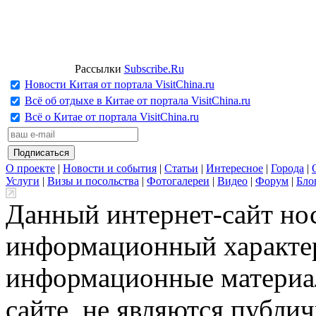
Рассылки
Subscribe.Ru
Новости Китая от портала VisitChina.ru
Всё об отдыхе в Китае от портала VisitChina.ru
Всё о Китае от портала VisitChina.ru
О проекте
|
Новости и события
|
Статьи
|
Интересное
|
Города
|
Услуги
|
Визы и посольства
|
Фотогалереи
|
Видео
|
Форум
|
Бло
Данный интернет-сайт но
информационный характер
информационные материа
сайте, не являются публи