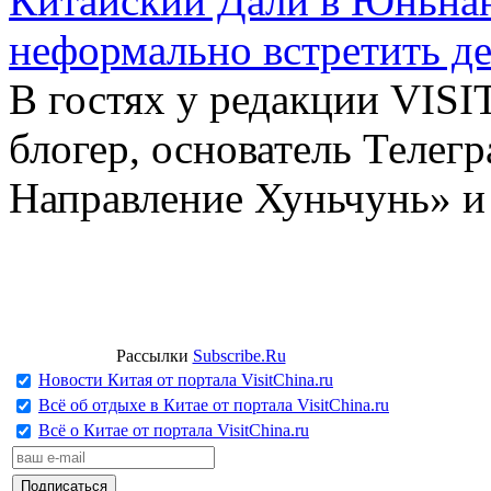
Китайский Дали в Юньнань
неформально встретить д
В гостях у редакции VIS
блогер, основатель Телег
Направление Хуньчунь» и
Рассылки
Subscribe.Ru
Новости Китая от портала VisitChina.ru
Всё об отдыхе в Китае от портала VisitChina.ru
Всё о Китае от портала VisitChina.ru