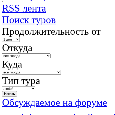
RSS лента
Поиск туров
Продолжительность от
Откуда
Куда
Тип тура
Обсуждаемое на форуме