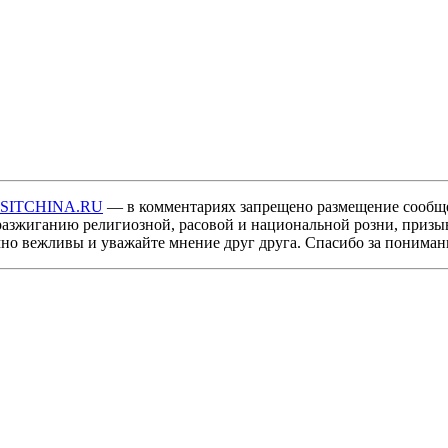
ISITCHINA.RU
— в комментариях запрещено размещение сообщ
разжиганию религиозной, расовой и национальной розни, призы
мно вежливы и уважайте мнение друг друга. Спасибо за пониман