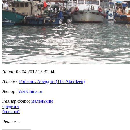
Дата:
02.04.2012 17:35:04
Альбом:
Гонконг. Абердин (The Aberdeen)
Автор:
VisitChina.ru
Размер фото:
маленький
средний
большой
Реклама: