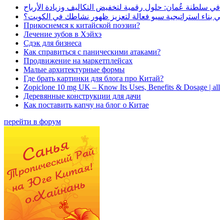
في سلطنة عُمان: حلول رقمية لتخفيض التكاليف وزيادة الأرباح
بناء استراتيجية سيو فعالة لتعزيز ظهور نشاطك في الكويت؟
Прикоснемся к китайской поэзии?
Лечение зубов в Хэйхэ
Сдэк для бизнеса
Как справиться с паническими атаками?
Продвижение на маркетплейсах
Малые архитектурные формы
Где брать картинки для блога про Китай?
Zopiclone 10 mg UK – Know Its Uses, Benefits & Dosage | a
Деревянные конструкции для дачи
Как поставить капчу на блог о Китае
перейти в форум