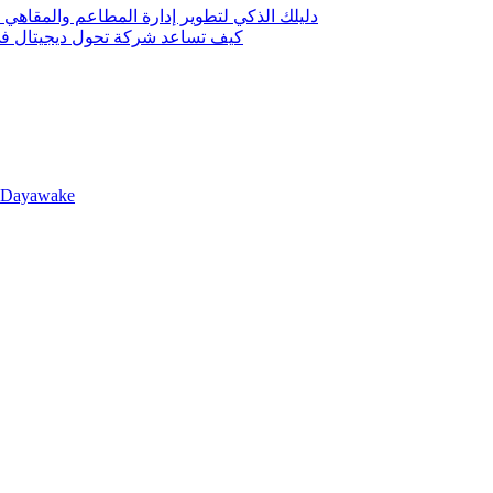
دليلك الذكي لتطوير إدارة المطاعم والمقاهي 
كيف تساعد شركة تحول ديجيتال في 
llDayawake