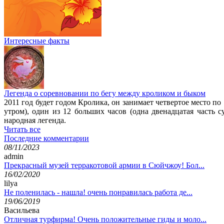
Интересные факты
Легенда о соревновании по бегу между кроликом и быком
2011 год будет годом Кролика, он занимает четвертое место п
утром), один из 12 больших часов (одна двенадцатая часть 
народная легенда.
Читать все
Последние комментарии
08/11/2023
admin
Прекрасный музей терракотовой армии в Сюйчжоу! Бол...
16/02/2020
lilya
Не поленилась - нашла! очень понравилась работа де...
19/06/2019
Васильева
Отличная турфирма! Очень положительные гиды и моло...