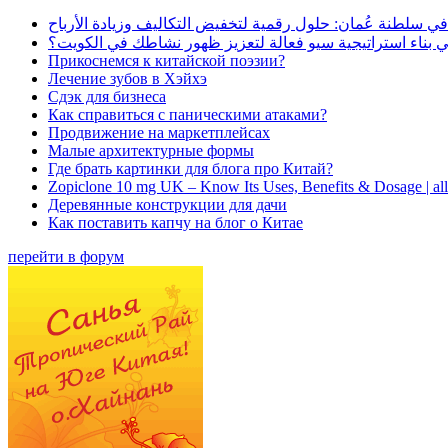
في سلطنة عُمان: حلول رقمية لتخفيض التكاليف وزيادة الأرباح
بناء استراتيجية سيو فعالة لتعزيز ظهور نشاطك في الكويت؟
Прикоснемся к китайской поэзии?
Лечение зубов в Хэйхэ
Сдэк для бизнеса
Как справиться с паническими атаками?
Продвижение на маркетплейсах
Малые архитектурные формы
Где брать картинки для блога про Китай?
Zopiclone 10 mg UK – Know Its Uses, Benefits & Dosage | a
Деревянные конструкции для дачи
Как поставить капчу на блог о Китае
перейти в форум