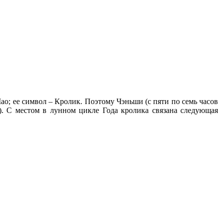
ао; ее символ – Кролик. Поэтому Чэньши (с пяти по семь часов
а). С местом в лунном цикле Года кролика связана следующая