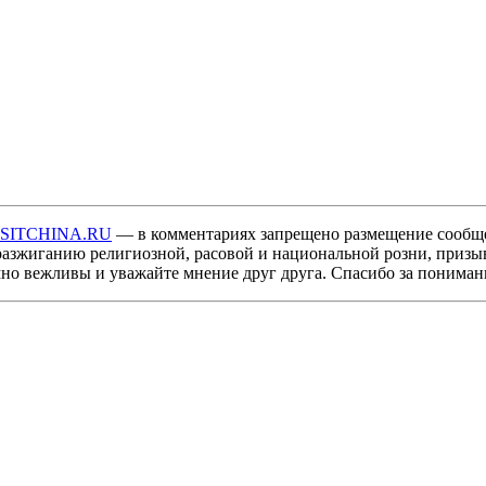
ISITCHINA.RU
— в комментариях запрещено размещение сообщ
разжиганию религиозной, расовой и национальной розни, призы
мно вежливы и уважайте мнение друг друга. Спасибо за пониман