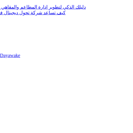
دليلك الذكي لتطوير إدارة المطاعم والمقاهي 
كيف تساعد شركة تحول ديجيتال في 
llDayawake