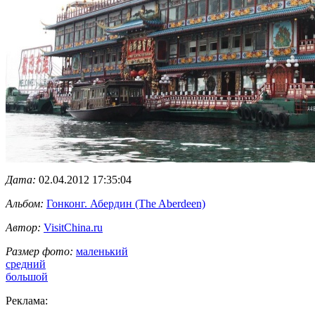
Дата:
02.04.2012 17:35:04
Альбом:
Гонконг. Абердин (The Aberdeen)
Автор:
VisitChina.ru
Размер фото:
маленький
средний
большой
Реклама: