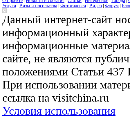
О проекте
|
Новости и события
|
Статьи
|
Интересное
|
Города
|
Услуги
|
Визы и посольства
|
Фотогалереи
|
Видео
|
Форум
|
Бло
Данный интернет-сайт но
информационный характер
информационные материа
сайте, не являются публи
положениями Статьи 437 
При использовании матери
ссылка на visitchina.ru
Условия использования