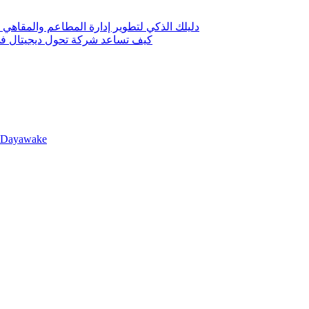
دليلك الذكي لتطوير إدارة المطاعم والمقاهي 
كيف تساعد شركة تحول ديجيتال في 
llDayawake