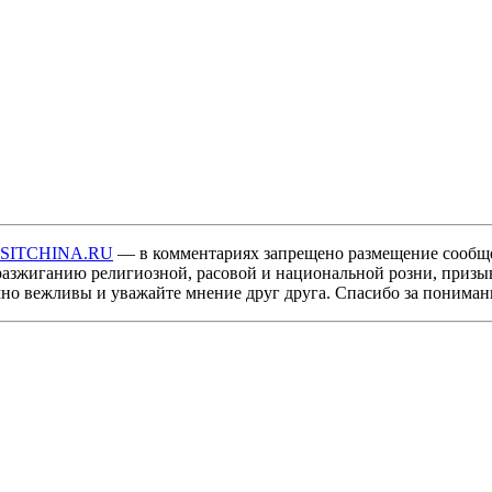
ISITCHINA.RU
— в комментариях запрещено размещение сообщ
разжиганию религиозной, расовой и национальной розни, призы
мно вежливы и уважайте мнение друг друга. Спасибо за пониман