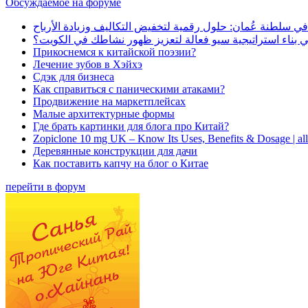
Обсуждаемое на форуме
في سلطنة عُمان: حلول رقمية لتخفيض التكاليف وزيادة الأرباح
بناء استراتيجية سيو فعالة لتعزيز ظهور نشاطك في الكويت؟
Прикоснемся к китайской поэзии?
Лечение зубов в Хэйхэ
Сдэк для бизнеса
Как справиться с паническими атаками?
Продвижение на маркетплейсах
Малые архитектурные формы
Где брать картинки для блога про Китай?
Zopiclone 10 mg UK – Know Its Uses, Benefits & Dosage | a
Деревянные конструкции для дачи
Как поставить капчу на блог о Китае
перейти в форум