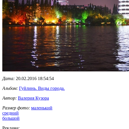
Дата:
20.02.2016 18:54:54
Альбом:
Гуйлинь. Виды города.
Автор:
Валерия Кузора
Размер фото:
маленький
средний
большой
Реклама: