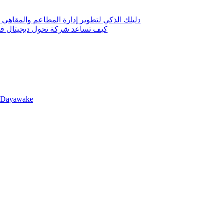
دليلك الذكي لتطوير إدارة المطاعم والمقاهي 
كيف تساعد شركة تحول ديجيتال في 
llDayawake