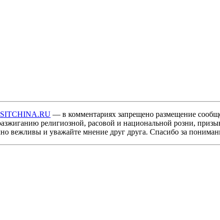
ISITCHINA.RU
— в комментариях запрещено размещение сообщ
разжиганию религиозной, расовой и национальной розни, призы
мно вежливы и уважайте мнение друг друга. Спасибо за пониман