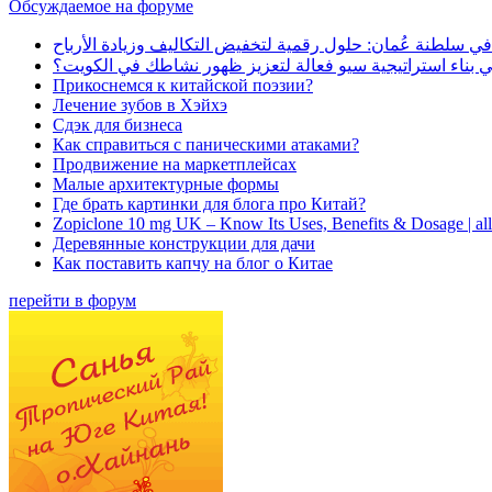
Обсуждаемое на форуме
في سلطنة عُمان: حلول رقمية لتخفيض التكاليف وزيادة الأرباح
بناء استراتيجية سيو فعالة لتعزيز ظهور نشاطك في الكويت؟
Прикоснемся к китайской поэзии?
Лечение зубов в Хэйхэ
Сдэк для бизнеса
Как справиться с паническими атаками?
Продвижение на маркетплейсах
Малые архитектурные формы
Где брать картинки для блога про Китай?
Zopiclone 10 mg UK – Know Its Uses, Benefits & Dosage | a
Деревянные конструкции для дачи
Как поставить капчу на блог о Китае
перейти в форум