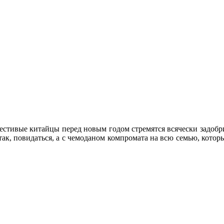
честивые китайцы перед новым годом стремятся всячески задобр
 так, повидаться, а с чемоданом компромата на всю семью, котор