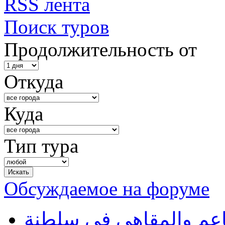
RSS лента
Поиск туров
Продолжительность от
Откуда
Куда
Тип тура
Обсуждаемое на форуме
طاعم والمقاهي في سلطنة