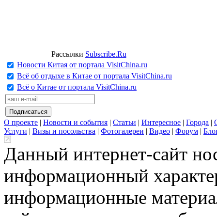
Рассылки
Subscribe.Ru
Новости Китая от портала VisitChina.ru
Всё об отдыхе в Китае от портала VisitChina.ru
Всё о Китае от портала VisitChina.ru
О проекте
|
Новости и события
|
Статьи
|
Интересное
|
Города
|
Услуги
|
Визы и посольства
|
Фотогалереи
|
Видео
|
Форум
|
Бло
Данный интернет-сайт но
информационный характер
информационные материа