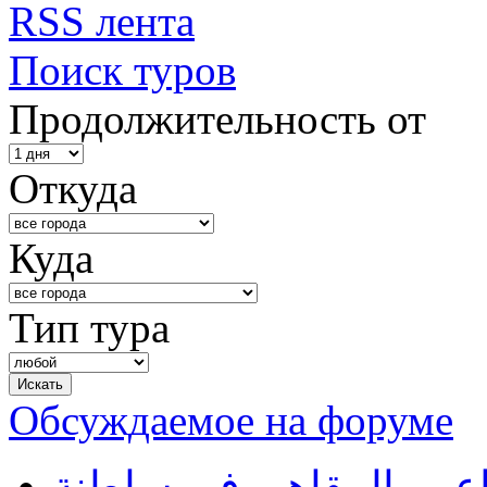
RSS лента
Поиск туров
Продолжительность от
Откуда
Куда
Тип тура
Обсуждаемое на форуме
طاعم والمقاهي في سلطنة