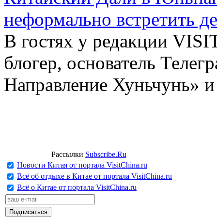
неформально встретить д
В гостях у редакции VIS
блогер, основатель Телег
Направление Хуньчунь» и
Рассылки
Subscribe.Ru
Новости Китая от портала VisitChina.ru
Всё об отдыхе в Китае от портала VisitChina.ru
Всё о Китае от портала VisitChina.ru