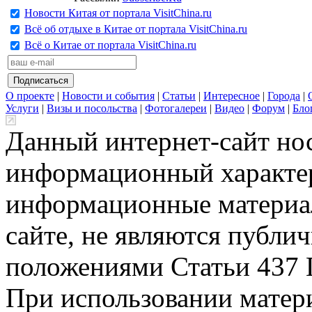
Новости Китая от портала VisitChina.ru
Всё об отдыхе в Китае от портала VisitChina.ru
Всё о Китае от портала VisitChina.ru
О проекте
|
Новости и события
|
Статьи
|
Интересное
|
Города
|
Услуги
|
Визы и посольства
|
Фотогалереи
|
Видео
|
Форум
|
Бло
Данный интернет-сайт но
информационный характер
информационные материа
сайте, не являются публи
положениями Статьи 437 
При использовании матери