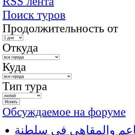
RSS лента
Поиск туров
Продолжительность от
Откуда
Куда
Тип тура
Обсуждаемое на форуме
طاعم والمقاهي في سلطنة