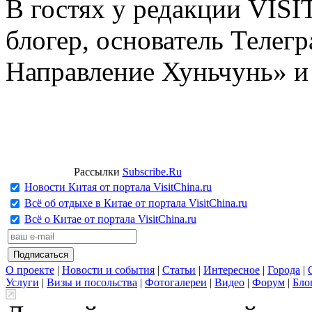
В гостях у редакции VIS
блогер, основатель Телег
Направление Хуньчунь» и
Рассылки
Subscribe.Ru
Новости Китая от портала VisitChina.ru
Всё об отдыхе в Китае от портала VisitChina.ru
Всё о Китае от портала VisitChina.ru
О проекте
|
Новости и события
|
Статьи
|
Интересное
|
Города
|
Услуги
|
Визы и посольства
|
Фотогалереи
|
Видео
|
Форум
|
Бло