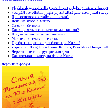
في سلطنة عُمان: حلول رقمية لتخفيض التكاليف وزيادة الأرباح
بناء استراتيجية سيو فعالة لتعزيز ظهور نشاطك في الكويت؟
Прикоснемся к китайской поэзии?
Лечение зубов в Хэйхэ
Сдэк для бизнеса
Как справиться с паническими атаками?
Продвижение на маркетплейсах
Малые архитектурные формы
Где брать картинки для блога про Китай?
Zopiclone 10 mg UK – Know Its Uses, Benefits & Dosage | a
Деревянные конструкции для дачи
Как поставить капчу на блог о Китае
перейти в форум