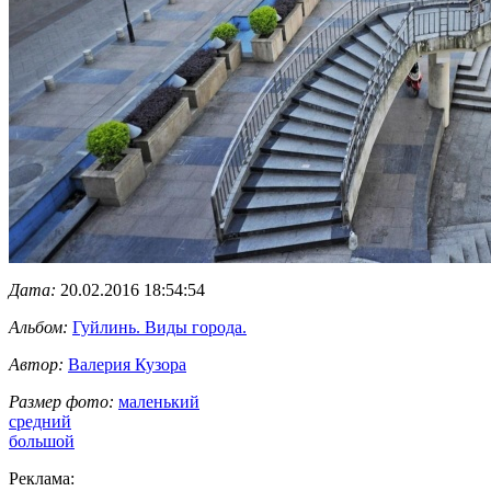
Дата:
20.02.2016 18:54:54
Альбом:
Гуйлинь. Виды города.
Автор:
Валерия Кузора
Размер фото:
маленький
средний
большой
Реклама: