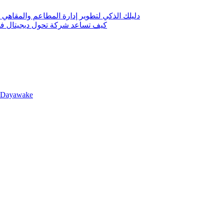
دليلك الذكي لتطوير إدارة المطاعم والمقاهي 
كيف تساعد شركة تحول ديجيتال في 
llDayawake