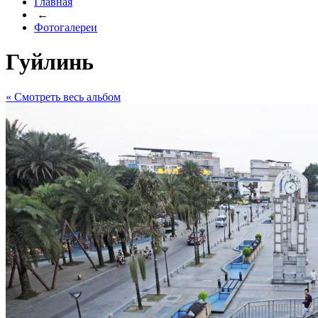
Главная
←
Фотогалереи
Гуйлинь
« Cмотреть весь альбом