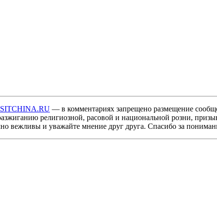
ISITCHINA.RU
— в комментариях запрещено размещение сообщ
разжиганию религиозной, расовой и национальной розни, призы
мно вежливы и уважайте мнение друг друга. Спасибо за пониман