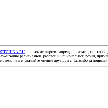
ISITCHINA.RU
— в комментариях запрещено размещение сообщ
разжиганию религиозной, расовой и национальной розни, призы
мно вежливы и уважайте мнение друг друга. Спасибо за пониман