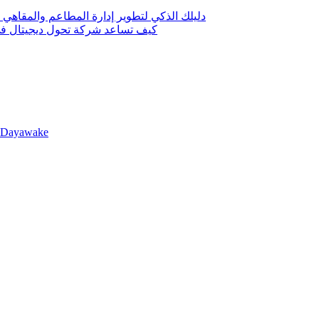
دليلك الذكي لتطوير إدارة المطاعم والمقاهي 
كيف تساعد شركة تحول ديجيتال في 
llDayawake