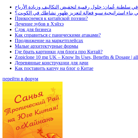
في سلطنة عُمان: حلول رقمية لتخفيض التكاليف وزيادة الأرباح
بناء استراتيجية سيو فعالة لتعزيز ظهور نشاطك في الكويت؟
Прикоснемся к китайской поэзии?
Лечение зубов в Хэйхэ
Сдэк для бизнеса
Как справиться с паническими атаками?
Продвижение на маркетплейсах
Малые архитектурные формы
Где брать картинки для блога про Китай?
Zopiclone 10 mg UK – Know Its Uses, Benefits & Dosage | a
Деревянные конструкции для дачи
Как поставить капчу на блог о Китае
перейти в форум