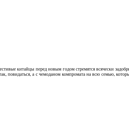
честивые китайцы перед новым годом стремятся всячески задобр
 так, повидаться, а с чемоданом компромата на всю семью, котор