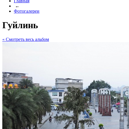
Главная
←
Фотогалереи
Гуйлинь
« Cмотреть весь альбом