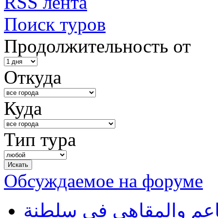
RSS лента
Поиск туров
Продолжительность от
Откуда
Куда
Тип тура
Обсуждаемое на форуме
طاعم والمقاهي في سلطنة