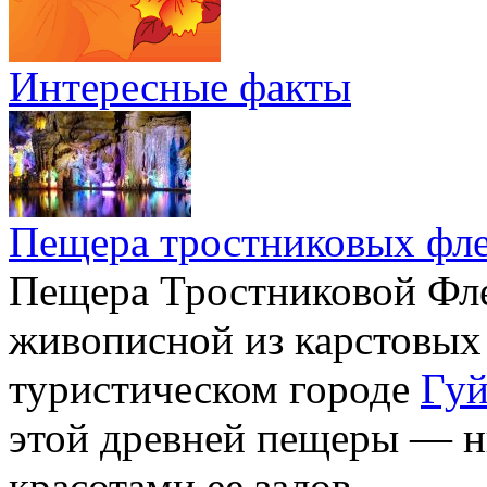
Интересные факты
Пещера тростниковых фл
Пещера Тростниковой Фле
живописной из карстовых
туристическом городе
Гуй
этой древней пещеры — н
красотами ее залов.