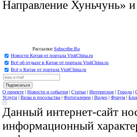
Направление Хуньчунь» и
Рассылки
Subscribe.Ru
Новости Китая от портала VisitChina.ru
Всё об отдыхе в Китае от портала VisitChina.ru
Всё о Китае от портала VisitChina.ru
О проекте
|
Новости и события
|
Статьи
|
Интересное
|
Города
|
Услуги
|
Визы и посольства
|
Фотогалереи
|
Видео
|
Форум
|
Бло
Данный интернет-сайт но
информационный характер