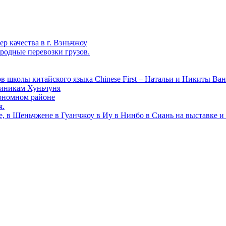
р качества в г. Вэньчжоу
родные перевозки грузов.
в школы китайского языка Chinese First – Натальи и Никиты Ван
линикам Хуньчуня
ономном районе
я.
е, в Шеньчжене в Гуанчжоу в Иу в Нинбо в Сиань на выставке и 