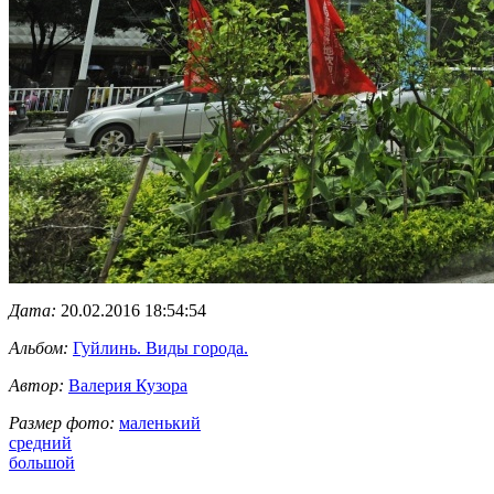
Дата:
20.02.2016 18:54:54
Альбом:
Гуйлинь. Виды города.
Автор:
Валерия Кузора
Размер фото:
маленький
средний
большой