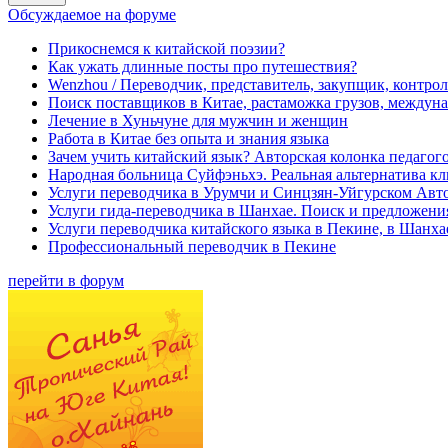
Обсуждаемое на форуме
Прикоснемся к китайской поэзии?
Как ужать длинные посты про путешествия?
Wenzhou / Переводчик, представитель, закупщик, контроле
Поиск поставщиков в Китае, растаможка грузов, междуна
Лечение в Хуньчуне для мужчин и женщин
Работа в Китае без опыта и знания языка
Зачем учить китайский язык? Авторская колонка педагого
Народная больница Суйфэньхэ. Реальная альтернатива к
Услуги переводчика в Урумчи и Синцзян-Уйгурском Авт
Услуги гида-переводчика в Шанхае. Поиск и предложени
Услуги переводчика китайского языка в Пекине, в Шанха
Профессиональный переводчик в Пекине
перейти в форум