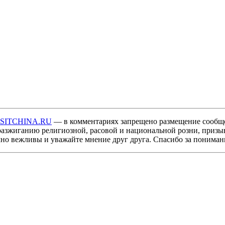
ISITCHINA.RU
— в комментариях запрещено размещение сообщ
разжиганию религиозной, расовой и национальной розни, призы
мно вежливы и уважайте мнение друг друга. Спасибо за пониман