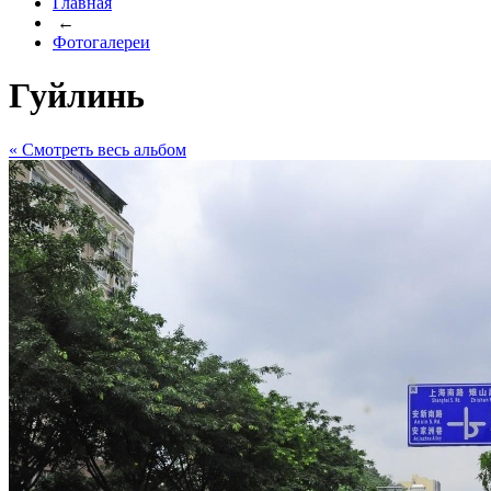
Главная
←
Фотогалереи
Гуйлинь
« Cмотреть весь альбом