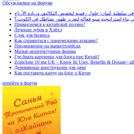
Обсуждаемое на форуме
في سلطنة عُمان: حلول رقمية لتخفيض التكاليف وزيادة الأرباح
بناء استراتيجية سيو فعالة لتعزيز ظهور نشاطك في الكويت؟
Прикоснемся к китайской поэзии?
Лечение зубов в Хэйхэ
Сдэк для бизнеса
Как справиться с паническими атаками?
Продвижение на маркетплейсах
Малые архитектурные формы
Где брать картинки для блога про Китай?
Zopiclone 10 mg UK – Know Its Uses, Benefits & Dosage | a
Деревянные конструкции для дачи
Как поставить капчу на блог о Китае
перейти в форум