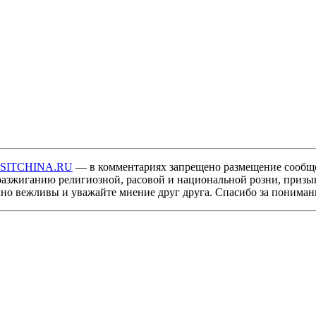
ISITCHINA.RU
— в комментариях запрещено размещение сообщ
разжиганию религиозной, расовой и национальной розни, призы
мно вежливы и уважайте мнение друг друга. Спасибо за пониман