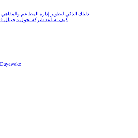
دليلك الذكي لتطوير إدارة المطاعم والمقاهي 
كيف تساعد شركة تحول ديجيتال في 
llDayawake