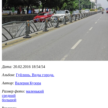
Дата:
20.02.2016 18:54:54
Альбом:
Гуйлинь. Виды города.
Автор:
Валерия Кузора
Размер фото:
маленький
средний
большой