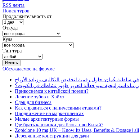
RSS лента
Поиск туров
Продолжительность от
Откуда
Куда
Тип тура
Обсуждаемое на форуме
في سلطنة عُمان: حلول رقمية لتخفيض التكاليف وزيادة الأرباح
بناء استراتيجية سيو فعالة لتعزيز ظهور نشاطك في الكويت؟
Прикоснемся к китайской поэзии?
Лечение зубов в Хэйхэ
Сдэк для бизнеса
Как справиться с паническими атаками?
Продвижение на маркетплейсах
Малые архитектурные формы
Где брать картинки для блога про Китай?
Zopiclone 10 mg UK – Know Its Uses, Benefits & Dosage | a
Деревянные конструкции для дачи