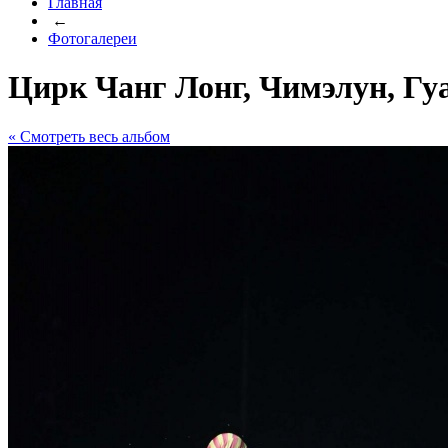
Главная
←
Фотогалереи
Цирк Чанг Лонг, Чимэлун, Гу
« Cмотреть весь альбом