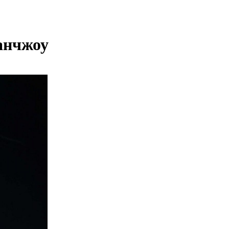
анчжоу