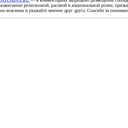
ISITCHINA.RU
— в комментариях запрещено размещение сообщ
разжиганию религиозной, расовой и национальной розни, призы
мно вежливы и уважайте мнение друг друга. Спасибо за пониман