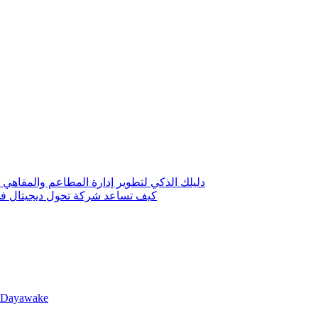
دليلك الذكي لتطوير إدارة المطاعم والمقاهي 
كيف تساعد شركة تحول ديجيتال في 
llDayawake