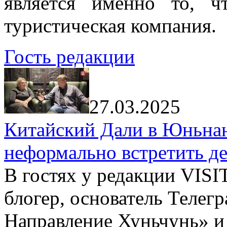
является именно то, ч
туристическая компания.
Гость редакции
27.03.2025
Китайский Дали в Юньнань
неформально встретить д
В гостях у редакции VIS
блогер, основатель Телег
Направление Хуньчунь» и