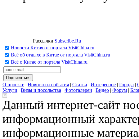
Рассылки
Subscribe.Ru
Новости Китая от портала VisitChina.ru
Всё об отдыхе в Китае от портала VisitChina.ru
Всё о Китае от портала VisitChina.ru
О проекте
|
Новости и события
|
Статьи
|
Интересное
|
Города
|
Услуги
|
Визы и посольства
|
Фотогалереи
|
Видео
|
Форум
|
Бло
Данный интернет-сайт но
информационный характер
информационные материа