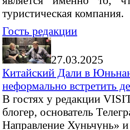
является именно то, ч
туристическая компания.
Гость редакции
27.03.2025
Китайский Дали в Юньнань
неформально встретить д
В гостях у редакции VIS
блогер, основатель Телег
Направление Хуньчунь» и