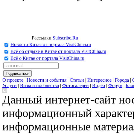
Рассылки
Subscribe.Ru
Новости Китая от портала VisitChina.ru
Всё об отдыхе в Китае от портала VisitChina.ru
Всё о Китае от портала VisitChina.ru
О проекте
|
Новости и события
|
Статьи
|
Интересное
|
Города
|
Услуги
|
Визы и посольства
|
Фотогалереи
|
Видео
|
Форум
|
Бло
Данный интернет-сайт но
информационный характер
информационные материа