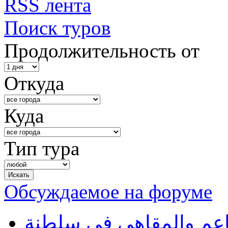
RSS лента
Поиск туров
Продолжительность от
Откуда
Куда
Тип тура
Обсуждаемое на форуме
طاعم والمقاهي في سلطنة