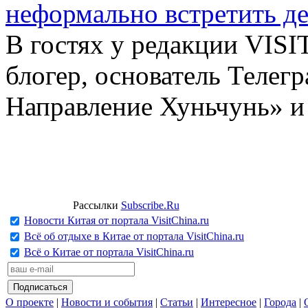
неформально встретить д
В гостях у редакции VIS
блогер, основатель Телег
Направление Хуньчунь» и
Рассылки
Subscribe.Ru
Новости Китая от портала VisitChina.ru
Всё об отдыхе в Китае от портала VisitChina.ru
Всё о Китае от портала VisitChina.ru
О проекте
|
Новости и события
|
Статьи
|
Интересное
|
Города
|