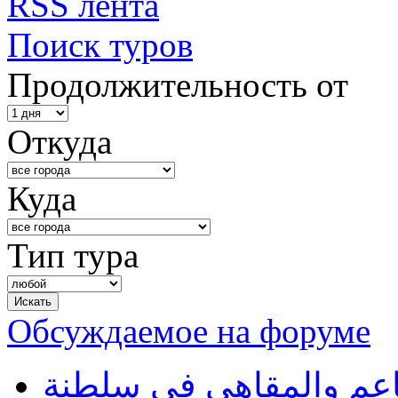
RSS лента
Поиск туров
Продолжительность от
Откуда
Куда
Тип тура
Обсуждаемое на форуме
طاعم والمقاهي في سلطنة