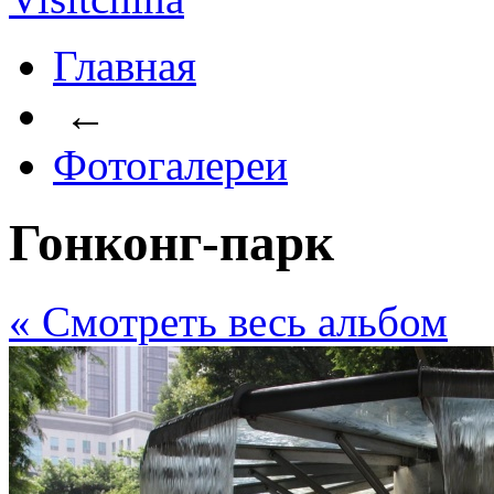
Главная
←
Фотогалереи
Гонконг-парк
« Cмотреть весь альбом