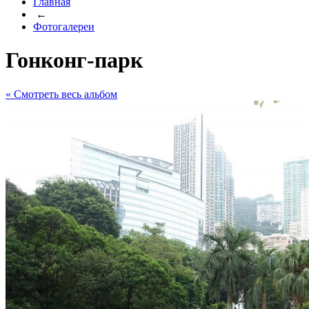
Главная
←
Фотогалереи
Гонконг-парк
« Cмотреть весь альбом