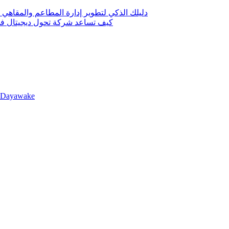
دليلك الذكي لتطوير إدارة المطاعم والمقاهي 
كيف تساعد شركة تحول ديجيتال في 
llDayawake