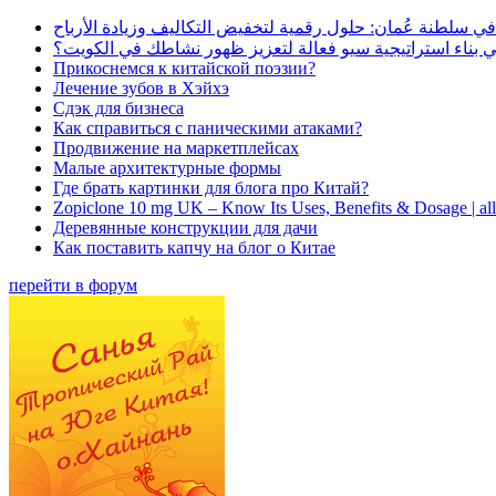
في سلطنة عُمان: حلول رقمية لتخفيض التكاليف وزيادة الأرباح
بناء استراتيجية سيو فعالة لتعزيز ظهور نشاطك في الكويت؟
Прикоснемся к китайской поэзии?
Лечение зубов в Хэйхэ
Сдэк для бизнеса
Как справиться с паническими атаками?
Продвижение на маркетплейсах
Малые архитектурные формы
Где брать картинки для блога про Китай?
Zopiclone 10 mg UK – Know Its Uses, Benefits & Dosage | a
Деревянные конструкции для дачи
Как поставить капчу на блог о Китае
перейти в форум