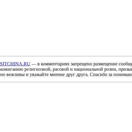
ISITCHINA.RU
— в комментариях запрещено размещение сообщ
разжиганию религиозной, расовой и национальной розни, призы
мно вежливы и уважайте мнение друг друга. Спасибо за пониман