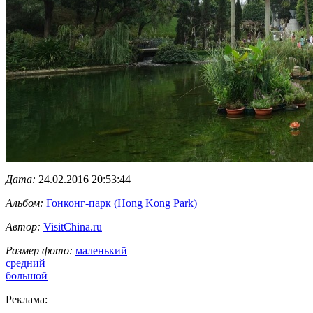
Дата:
24.02.2016 20:53:44
Альбом:
Гонконг-парк (Hong Kong Park)
Автор:
VisitChina.ru
Размер фото:
маленький
средний
большой
Реклама: