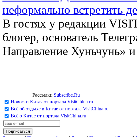
неформально встретить д
В гостях у редакции VIS
блогер, основатель Телег
Направление Хуньчунь» и
Рассылки
Subscribe.Ru
Новости Китая от портала VisitChina.ru
Всё об отдыхе в Китае от портала VisitChina.ru
Всё о Китае от портала VisitChina.ru