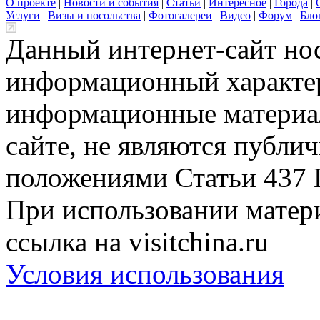
О проекте
|
Новости и события
|
Статьи
|
Интересное
|
Города
|
Услуги
|
Визы и посольства
|
Фотогалереи
|
Видео
|
Форум
|
Бло
Данный интернет-сайт но
информационный характер
информационные материа
сайте, не являются публи
положениями Статьи 437 
При использовании матери
ссылка на visitchina.ru
Условия использования