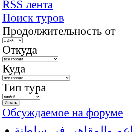
RSS лента
Поиск туров
Продолжительность от
Откуда
Куда
Тип тура
Обсуждаемое на форуме
طاعم والمقاهي في سلطنة