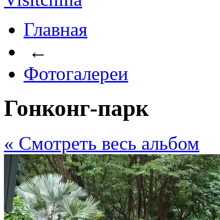
Главная
←
Фотогалереи
Гонконг-парк
« Cмотреть весь альбом