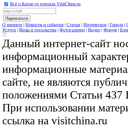
Всё о Китае от портала VisitChina.ru
О проекте
|
Новости и события
|
Статьи
|
Интересное
|
Города
|
Услуги
|
Визы и посольства
|
Фотогалереи
|
Видео
|
Форум
|
Бло
Данный интернет-сайт но
информационный характер
информационные материа
сайте, не являются публи
положениями Статьи 437 
При использовании матери
ссылка на visitchina.ru