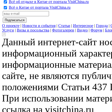
Всё об отдыхе в Китае от портала VisitChina.ru
Всё о Китае от портала VisitChina.ru
О проекте
|
Новости и события
|
Статьи
|
Интересное
|
Города
|
Услуги
|
Визы и посольства
|
Фотогалереи
|
Видео
|
Форум
|
Бло
Данный интернет-сайт но
информационный характер
информационные материа
сайте, не являются публи
положениями Статьи 437 
При использовании матери
ссылка на visitchina.ru