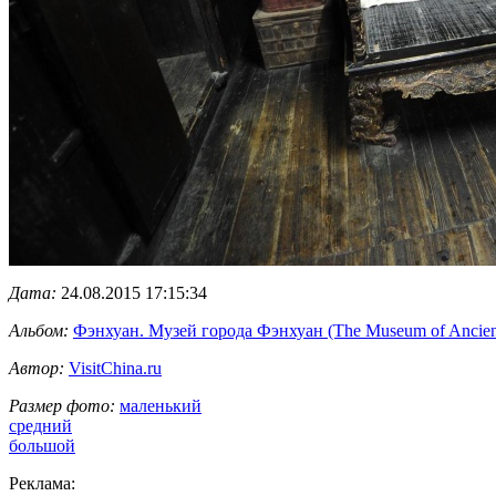
Дата:
24.08.2015 17:15:34
Альбом:
Фэнхуан. Музей города Фэнхуан (The Museum of Ancien
Автор:
VisitChina.ru
Размер фото:
маленький
средний
большой
Реклама: