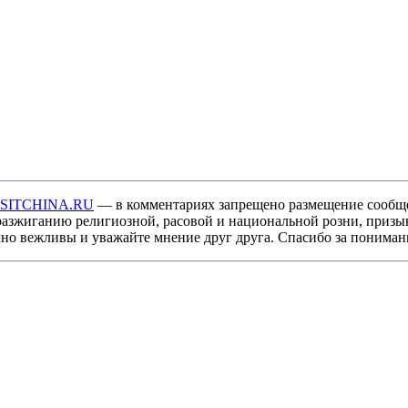
ISITCHINA.RU
— в комментариях запрещено размещение сообщ
разжиганию религиозной, расовой и национальной розни, призы
мно вежливы и уважайте мнение друг друга. Спасибо за пониман