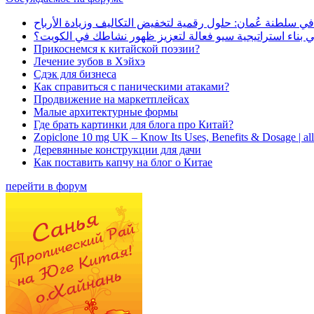
في سلطنة عُمان: حلول رقمية لتخفيض التكاليف وزيادة الأرباح
بناء استراتيجية سيو فعالة لتعزيز ظهور نشاطك في الكويت؟
Прикоснемся к китайской поэзии?
Лечение зубов в Хэйхэ
Сдэк для бизнеса
Как справиться с паническими атаками?
Продвижение на маркетплейсах
Малые архитектурные формы
Где брать картинки для блога про Китай?
Zopiclone 10 mg UK – Know Its Uses, Benefits & Dosage | a
Деревянные конструкции для дачи
Как поставить капчу на блог о Китае
перейти в форум