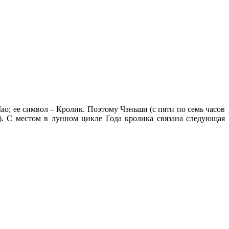
ао; ее символ – Кролик. Поэтому Чэньши (с пяти по семь часов
а). С местом в лунном цикле Года кролика связана следующая