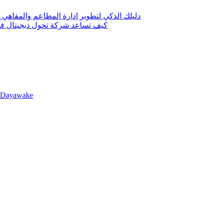
دليلك الذكي لتطوير إدارة المطاعم والمقاهي 
كيف تساعد شركة تحول ديجيتال في 
llDayawake