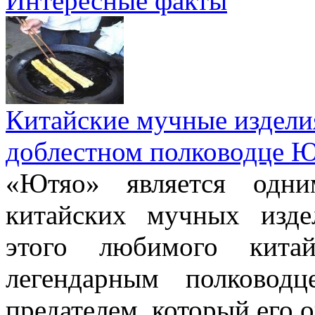
Интересные факты
Китайские мучные издели
доблестном полководце 
«Ютяо» является одни
китайских мучных изде
этого любимого китай
легендарным полково
предателем, который его о