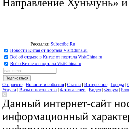
Направление Хуньчунь» и
Рассылки
Subscribe.Ru
Новости Китая от портала VisitChina.ru
Всё об отдыхе в Китае от портала VisitChina.ru
Всё о Китае от портала VisitChina.ru
О проекте
|
Новости и события
|
Статьи
|
Интересное
|
Города
|
Услуги
|
Визы и посольства
|
Фотогалереи
|
Видео
|
Форум
|
Бло
Данный интернет-сайт но
информационный характер