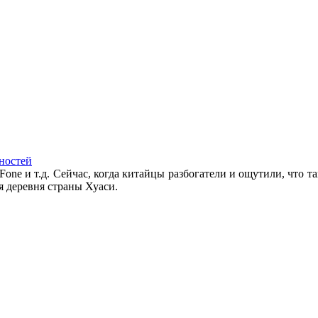
ностей
Fone и т.д. Сейчас, когда китайцы разбогатели и ощутили, что та
я деревня страны Хуаси.