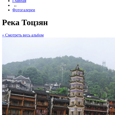
Главная
←
Фотогалереи
Река Тоцзян
« Cмотреть весь альбом