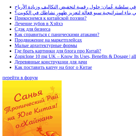
في سلطنة عُمان: حلول رقمية لتخفيض التكاليف وزيادة الأرباح
بناء استراتيجية سيو فعالة لتعزيز ظهور نشاطك في الكويت؟
Прикоснемся к китайской поэзии?
Лечение зубов в Хэйхэ
Сдэк для бизнеса
Как справиться с паническими атаками?
Продвижение на маркетплейсах
Малые архитектурные формы
Где брать картинки для блога про Китай?
Zopiclone 10 mg UK – Know Its Uses, Benefits & Dosage | a
Деревянные конструкции для дачи
Как поставить капчу на блог о Китае
перейти в форум