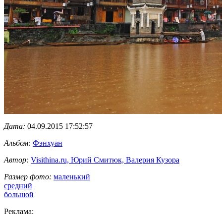
Дата:
04.09.2015 17:52:57
Альбом:
Фэнхуан
Автор:
Visithina.ru, Юрий Смитюк, Валерия Кузора
Размер фото:
маленький
средний
большой
Реклама: