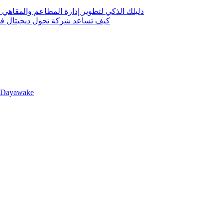
دليلك الذكي لتطوير إدارة المطاعم والمقاهي 
كيف تساعد شركة تحول ديجيتال في 
llDayawake