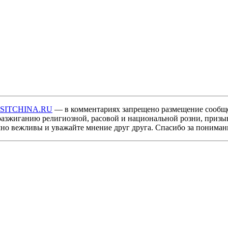
ISITCHINA.RU
— в комментариях запрещено размещение сообщ
разжиганию религиозной, расовой и национальной розни, призы
мно вежливы и уважайте мнение друг друга. Спасибо за пониман