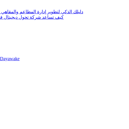
دليلك الذكي لتطوير إدارة المطاعم والمقاهي 
كيف تساعد شركة تحول ديجيتال في 
llDayawake