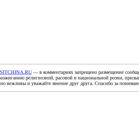
ISITCHINA.RU
— в комментариях запрещено размещение сообщ
разжиганию религиозной, расовой и национальной розни, призы
мно вежливы и уважайте мнение друг друга. Спасибо за пониман