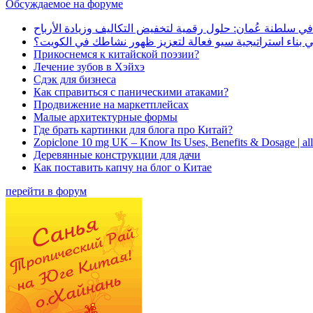
Обсуждаемое на форуме
في سلطنة عُمان: حلول رقمية لتخفيض التكاليف وزيادة الأرباح
بناء استراتيجية سيو فعالة لتعزيز ظهور نشاطك في الكويت؟
Прикоснемся к китайской поэзии?
Лечение зубов в Хэйхэ
Сдэк для бизнеса
Как справиться с паническими атаками?
Продвижение на маркетплейсах
Малые архитектурные формы
Где брать картинки для блога про Китай?
Zopiclone 10 mg UK – Know Its Uses, Benefits & Dosage | a
Деревянные конструкции для дачи
Как поставить капчу на блог о Китае
перейти в форум