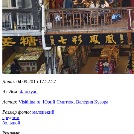
Дата:
04.09.2015 17:52:57
Альбом:
Фэнхуан
Автор:
Visithina.ru, Юрий Смитюк, Валерия Кузора
Размер фото:
маленький
средний
большой
Реклама: