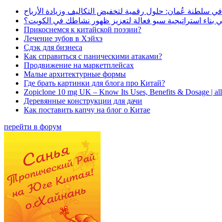
في سلطنة عُمان: حلول رقمية لتخفيض التكاليف وزيادة الأرباح
بناء استراتيجية سيو فعالة لتعزيز ظهور نشاطك في الكويت؟
Прикоснемся к китайской поэзии?
Лечение зубов в Хэйхэ
Сдэк для бизнеса
Как справиться с паническими атаками?
Продвижение на маркетплейсах
Малые архитектурные формы
Где брать картинки для блога про Китай?
Zopiclone 10 mg UK – Know Its Uses, Benefits & Dosage | a
Деревянные конструкции для дачи
Как поставить капчу на блог о Китае
перейти в форум