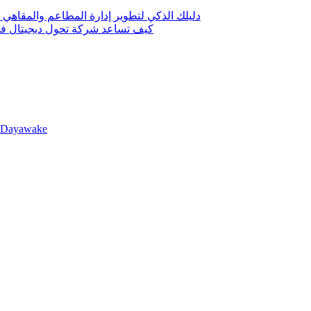
دليلك الذكي لتطوير إدارة المطاعم والمقاهي 
كيف تساعد شركة تحول ديجيتال في 
llDayawake