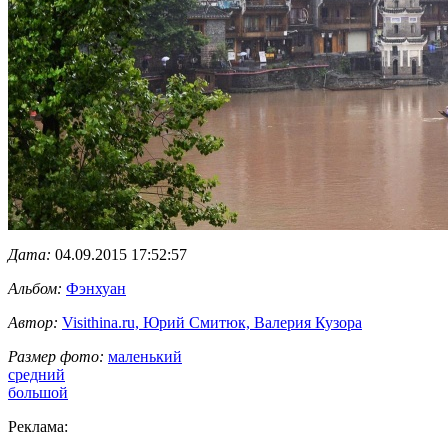
Дата:
04.09.2015 17:52:57
Альбом:
Фэнхуан
Автор:
Visithina.ru, Юрий Смитюк, Валерия Кузора
Размер фото:
маленький
средний
большой
Реклама: