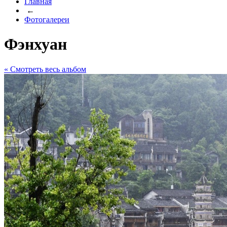
Главная
←
Фотогалереи
Фэнхуан
« Cмотреть весь альбом