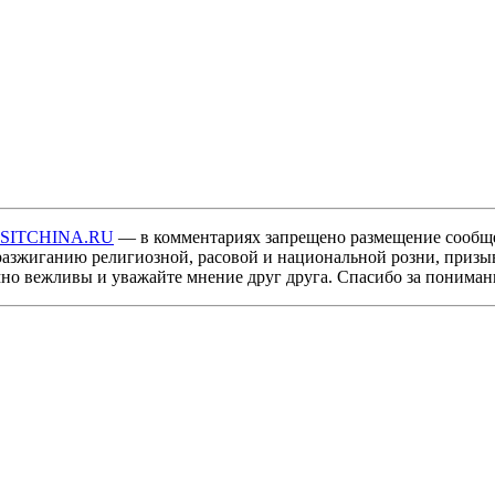
ISITCHINA.RU
— в комментариях запрещено размещение сообщ
разжиганию религиозной, расовой и национальной розни, призы
мно вежливы и уважайте мнение друг друга. Спасибо за пониман