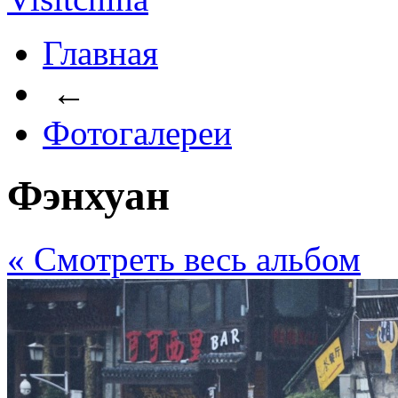
Главная
←
Фотогалереи
Фэнхуан
« Cмотреть весь альбом