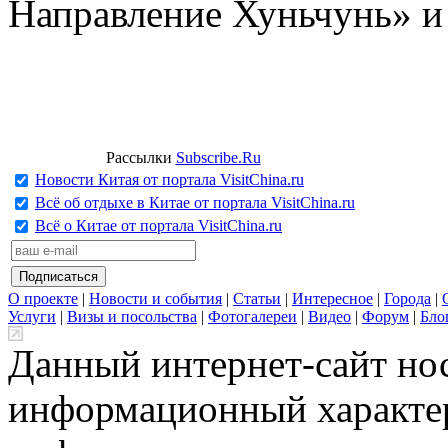
Направление Хуньчунь» и
Рассылки
Subscribe.Ru
Новости Китая от портала VisitChina.ru
Всё об отдыхе в Китае от портала VisitChina.ru
Всё о Китае от портала VisitChina.ru
О проекте
|
Новости и события
|
Статьи
|
Интересное
|
Города
|
Услуги
|
Визы и посольства
|
Фотогалереи
|
Видео
|
Форум
|
Бло
Данный интернет-сайт но
информационный характер