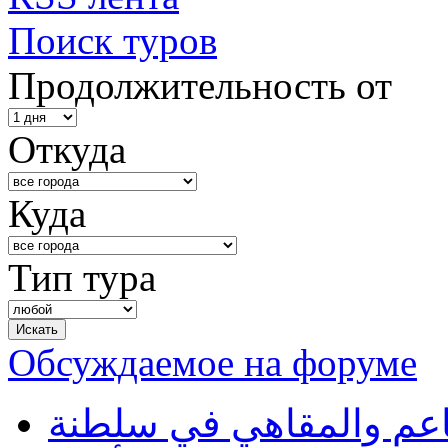
Поиск туров
Продолжительность от
Откуда
Куда
Тип тура
Обсуждаемое на форуме
طاعم والمقاهي في سلطنة